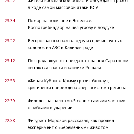
23:47
Жители Ярославской области обсуждают грохот
в ходе самой массовой атаки ВСУ
23:34
Пожар на полигоне в Энгельсе:
Роспотребнадзор нашел угрозу в воздухе
23:22
Беспрозванных назвал одну из причин пустых
колонок на АЗС в Калининграде
23:12
Пострадавшую от наезда катера под Саратовом
пытаются спасти в клинике Рошаля
22:55
«Живая Кубань»: Крыму грозит блэкаут,
критически повреждена энергосистема региона
22:39
Филолог назвала топ-5 слов с самыми частыми
ошибками в ударении
22:38
Фигурист Морозов рассказал, как прошел
эксперимент с «беременным» животом