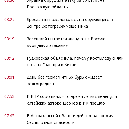
08:36
Украина обрушила атаку из 70 БПЛА на
Ростовскую область
08:27
Ярославцы пожаловались на орудующего в
центре фотографа-мошенника
08:19
Зеленский пытается «напугать» Россию
«мощными атаками»
08:12
Рудковская объяснила, почему Костылеву сняли
с этапа Гран-при в Китае
08:01
День без геомагнитных бурь ожидает
волгоградцев
07:53
В КНР сообщили, что время легких денег для
китайских автоконцернов в РФ прошло
07:45
В Астраханской области действовал режим
беспилотной опасности