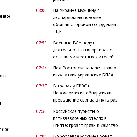
08:00
На Украине мужчину с
ае»
леопардом на поводке
обошли стороной сотрудники
ТЦК
07:50
Военные ВСУ ведут
деятельность в квартирах с
останками местных жителей
07:44
Под Ростовом начался пожар
из-за атаки украинских БПЛА
фы»
07:37
В травах у ГРЭС в
Новочеркасске обнаружили
превышение свинца в пять раз
т
07:30
Российские туристы о
пятизвездочных отелях в
Египте: грозят грязь и хамство
-1000
07:04
В Ярославле мужчина хочет