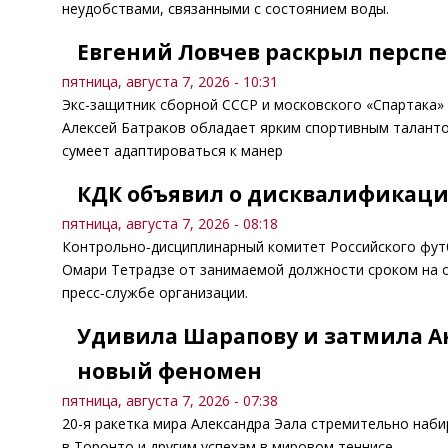
неудобствами, связанными с состоянием воды.
Евгений Ловчев раскрыл перспе
пятница, августа 7, 2026 - 10:31
Экс-защитник сборной СССР и московского «Спартака»
Алексей Батраков обладает ярким спортивным талант
сумеет адаптироваться к манер
КДК объявил о дисквалификаци
пятница, августа 7, 2026 - 08:18
Контрольно‑дисциплинарный комитет Российского фут
Омари Тетрадзе от занимаемой должности сроком на о
пресс‑службе организации.
Удивила Шарапову и затмила А
новый феномен
пятница, августа 7, 2026 - 07:38
20-я ракетка мира Александра Эала стремительно наб
в Торонто и другим успехам в мировом теннисе.