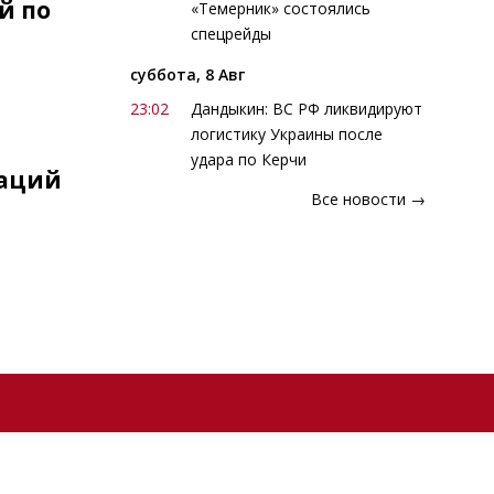
й по
«Темерник» состоялись
спецрейды
суббота, 8 Авг
е
23:02
Дандыкин: ВС РФ ликвидируют
логистику Украины после
удара по Керчи
наций
Все новости →