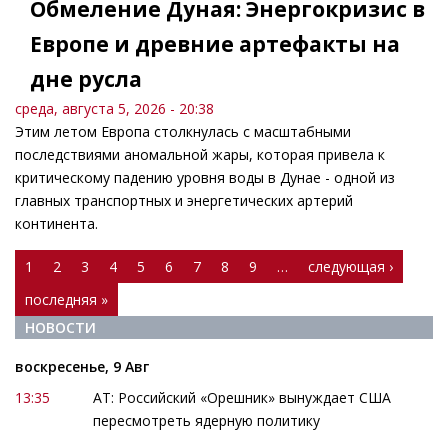
Обмеление Дуная: Энергокризис в
Европе и древние артефакты на
дне русла
среда, августа 5, 2026 - 20:38
Этим летом Европа столкнулась с масштабными
последствиями аномальной жары, которая привела к
критическому падению уровня воды в Дунае - одной из
главных транспортных и энергетических артерий
континента.
Страницы
1
2
3
4
5
6
7
8
9
…
следующая ›
последняя »
НОВОСТИ
воскресенье, 9 Авг
13:35
АТ: Российский «Орешник» вынуждает США
пересмотреть ядерную политику