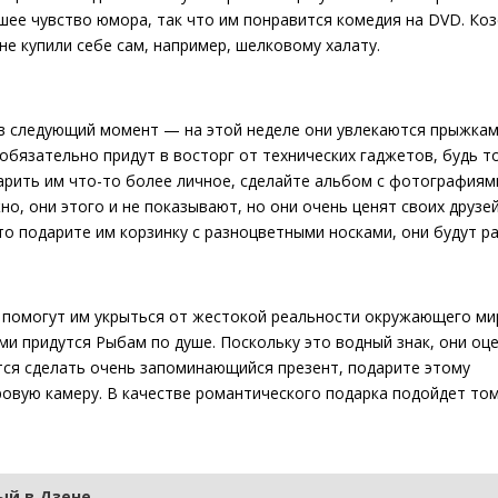
ошее чувство юмора, так что им понравится комедия на DVD. Ко
е купили себе сам, например, шелковому халату.
 в следующий момент — на этой неделе они увлекаются прыжкам
бязательно придут в восторг от технических гаджетов, будь т
арить им что-то более личное, сделайте альбом с фотографиям
о, они этого и не показывают, но они очень ценят своих друзей
то подарите им корзинку с разноцветными носками, они будут ра
 помогут им укрыться от жестокой реальности окружающего ми
ми придутся Рыбам по душе. Поскольку это водный знак, они оц
чется сделать очень запоминающийся презент, подарите этому
овую камеру. В качестве романтического подарка подойдет то
й в Дзене