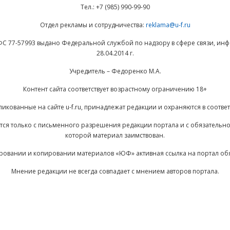
Тел.: +7 (985) 990-99-90
Отдел рекламы и сотрудничества:
reklama@u-f.ru
ФС 77-57993 выдано Федеральной службой по надзору в сфере связи, и
28.04.2014 г.
Учредитель – Федоренко М.А.
Контент сайта соответствует возрастному ограничению 18+
ликованные на сайте u-f.ru, принадлежат редакции и охраняются в соответ
ается только с письменного разрешения редакции портала и с обязательн
которой материал заимствован.
ровании и копировании материалов «ЮФ» активная ссылка на портал об
Мнение редакции не всегда совпадает с мнением авторов портала.