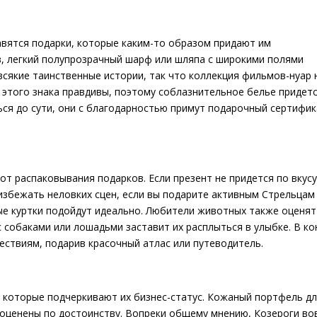
авятся подарки, которые каким-то образом придают им
в, легкий полупрозрачный шарф или шляпа с широкими полями
всякие таинственные истории, так что коллекция фильмов-нуар 
 этого знака правдивы, поэтому соблазнительное белье придетс
ся до сути, они с благодарностью примут подарочный сертифик
т распаковывания подарков. Если презент не придется по вкусу
избежать неловких сцен, если вы подарите активным Стрельцам
е куртки подойдут идеально. Любители животных также оценят
с собаками или лошадьми заставит их расплыться в улыбке. В ко
ествиям, подарив красочный атлас или путеводитель.
, которые подчеркивают их бизнес-статус. Кожаный портфель д
 оценены по достоинству. Вопреки общему мнению, Козероги во