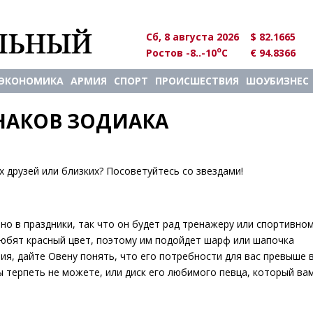
Сб, 8 августа 2026
$ 82.1665
o
Ростов -8..-10
C
€ 94.8366
ЭКОНОМИКА
АРМИЯ
СПОРТ
ПРОИСШЕСТВИЯ
ШОУБИЗНЕС
НАКОВ ЗОДИАКА
х друзей или близких? Посоветуйтесь со звездами!
но в праздники, так что он будет рад тренажеру или спортивно
любят красный цвет, поэтому им подойдет шарф или шапочка
ия, дайте Овену понять, что его потребности для вас превыше в
 терпеть не можете, или диск его любимого певца, который ва