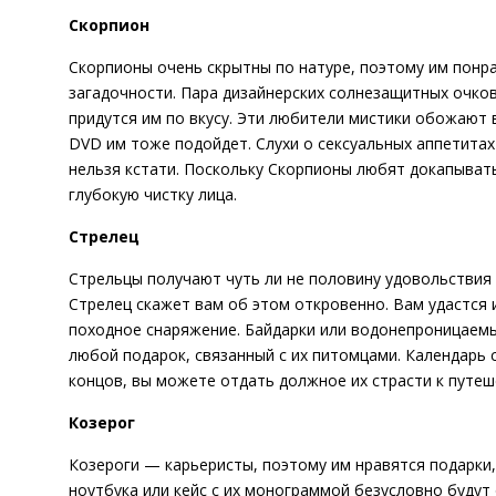
Скорпион
Скорпионы очень скрытны по натуре, поэтому им понр
загадочности. Пара дизайнерских солнезащитных очко
придутся им по вкусу. Эти любители мистики обожают 
DVD им тоже подойдет. Слухи о сексуальных аппетитах
нельзя кстати. Поскольку Скорпионы любят докапывать
глубокую чистку лица.
Стрелец
Стрельцы получают чуть ли не половину удовольствия о
Стрелец скажет вам об этом откровенно. Вам удастся 
походное снаряжение. Байдарки или водонепроницаемы
любой подарок, связанный с их питомцами. Календарь 
концов, вы можете отдать должное их страсти к путеш
Козерог
Козероги — карьеристы, поэтому им нравятся подарки
ноутбука или кейс с их монограммой безусловно будут