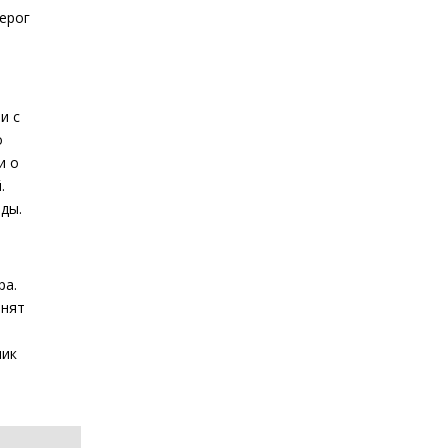
зерог
и с
о
и о
.
ды.
ра.
енят
мик