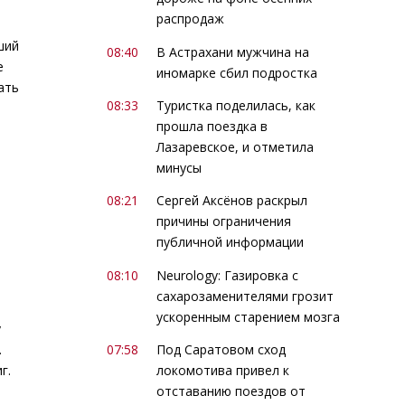
распродаж
ший
08:40
В Астрахани мужчина на
е
иномарке сбил подростка
ать
08:33
Туристка поделилась, как
прошла поездка в
Лазаревское, и отметила
минусы
08:21
Сергей Аксёнов раскрыл
причины ограничения
публичной информации
08:10
Neurology: Газировка с
сахарозаменителями грозит
ускоренным старением мозга
у
.
07:58
Под Саратовом сход
г.
локомотива привел к
отставанию поездов от