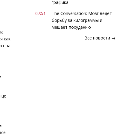
графика
07:51
The Conversation: Мозг ведет
борьбу за килограммы и
мешает похудению
на
Все новости →
я как
ат на
,
нце
ля
все