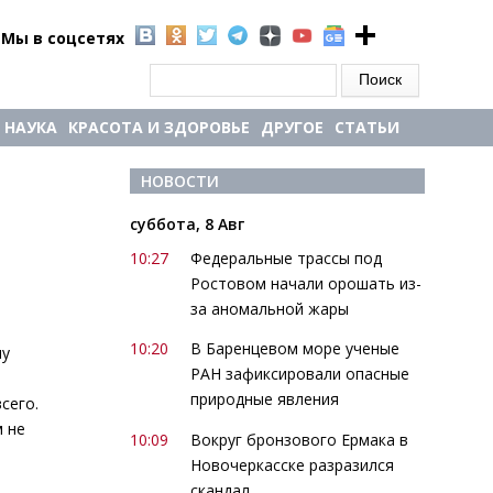
Мы в соцсетях
Форма поиска
Поиск
НАУКА
КРАСОТА И ЗДОРОВЬЕ
ДРУГОЕ
СТАТЬИ
НОВОСТИ
суббота, 8 Авг
10:27
Федеральные трассы под
Ростовом начали орошать из-
за аномальной жары
10:20
В Баренцевом море ученые
му
РАН зафиксировали опасные
природные явления
сего.
м не
10:09
Вокруг бронзового Ермака в
Новочеркасске разразился
скандал