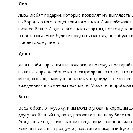
Лев
Львы любят подарки, которые позволят им выглядеть ш
выбор для этого эгоцентричного знака. Львы обожают 
нижнее белье. Люди этого знака азартны, поэтому пач
от восторга. Если будете покупать одежду, не забудьт
фиолетовому цвету.
Дева
Девы любят практичные подарки, а потому - постарай
пылиться зря. Хлебопечка, электродрель- это то, что
мыло, лосьон, шампунь вполне им подойдут . Девы нев
ежедневник в кожаном переплете. Можете попробовать
Весы
Весы обожают музыку, и им можно угодить хорошим ди
другу особенный подарок, разоритесь на пару билетов 
Рожденные под этим знаком всегда ищут равновесия в 
Если вы все еще в раздумье, закажите шикарный букет к