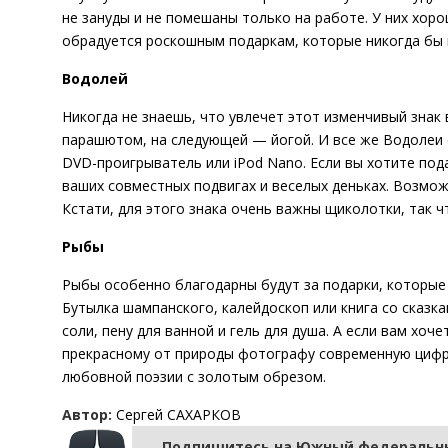
не зануды и не помешаны только на работе. У них хор
обрадуется роскошным подаркам, которые никогда бы н
Водолей
Никогда не знаешь, что увлечет этот изменчивый знак
парашютом, на следующей — йогой. И все же Водолеи о
DVD-проигрыватель или iPod Nano. Если вы хотите под
ваших совместных подвигах и веселых деньках. Возможн
Кстати, для этого знака очень важны щиколотки, так ч
Рыбы
Рыбы особенно благодарны будут за подарки, которые
Бутылка шампанского, калейдоскоп или книга со сказка
соли, пену для ванной и гель для душа. А если вам хо
прекрасному от природы фотографу современную цифр
любовной поэзии с золотым обрезом.
Автор:
Сергей САХАРКОВ
Подпишитесь на Южный федеральны