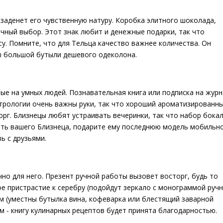
заденет его чувственную натуру. Коробка элитного шоколада,
чный выбор. Этот знак любит и денежные подарки, так что
су. Помните, что для Тельца качество важнее количества. Он
ы большой бутыли дешевого одеколона.
ые на умных людей. Познавательная книга или подписка на журн
астрологии очень важны руки, так что хороший ароматизированн
орг. Близнецы любят устраивать вечеринки, так что набор бока
вать вашего Близнеца, подарите ему последнюю модель мобильн
ь с друзьями.
о для него. Презент ручной работы вызовет восторг, будь то
ое пристрастие к серебру (подойдут зеркало с монограммой руч
м (уместны бутылка вина, кофеварка или блестящий заварной
м - книгу кулинарных рецептов будет принята благодарностью.