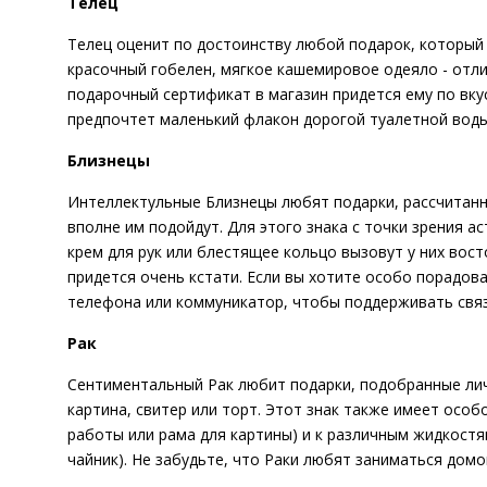
Телец
Телец оценит по достоинству любой подарок, который 
красочный гобелен, мягкое кашемировое одеяло - отли
подарочный сертификат в магазин придется ему по вку
предпочтет маленький флакон дорогой туалетной вод
Близнецы
Интеллектульные Близнецы любят подарки, рассчитанн
вполне им подойдут. Для этого знака с точки зрения 
крем для рук или блестящее кольцо вызовут у них вост
придется очень кстати. Если вы хотите особо порадо
телефона или коммуникатор, чтобы поддерживать связ
Рак
Сентиментальный Рак любит подарки, подобранные личн
картина, свитер или торт. Этот знак также имеет особ
работы или рама для картины) и к различным жидкостя
чайник). Не забудьте, что Раки любят заниматься домо