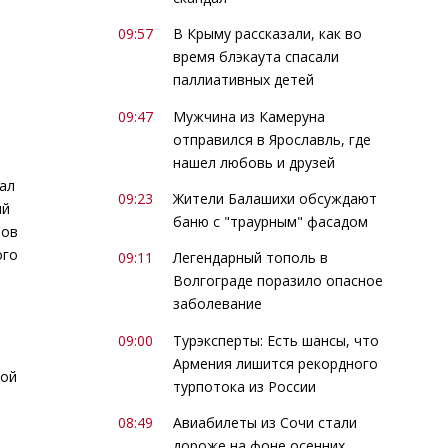
09:57
В Крыму рассказали, как во
время блэкаута спасали
паллиативных детей
09:47
Мужчина из Камеруна
отправился в Ярославль, где
нашел любовь и друзей
ал
09:23
Жители Балашихи обсуждают
ый
баню с "траурным" фасадом
лов
ого
09:11
Легендарный тополь в
Волгограде поразило опасное
заболевание
09:00
Турэксперты: Есть шансы, что
Армения лишится рекордного
ной
турпотока из России
08:49
Авиабилеты из Сочи стали
дороже на фоне осенних