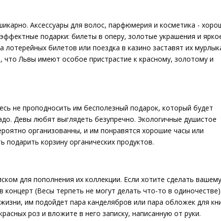
икарно. Аксессуары для волос, парфюмерия и косметика - хоро
эффектные подарки: билеты в оперу, золотые украшения и ярко
ка лотерейных билетов или поездка в казино заставят их мурлык
е, что Львы имеют особое пристрастие к красному, золотому и
тесь не проподносить им бесполезный подарок, который будет
 надо. Девы любят выглядеть безупречно. Экологичные душистое
ероятно организованны, и им понравятся хорошие часы или
 подарить корзину органических продуктов.
ском для пополнения их коллекции. Если хотите сделать вашем
в концерт (Весы терпеть не могут делать что-то в одиночестве)
жизни, им подойдет пара канделябров или пара обложек для кни
расных роз и вложите в него записку, написанную от руки.