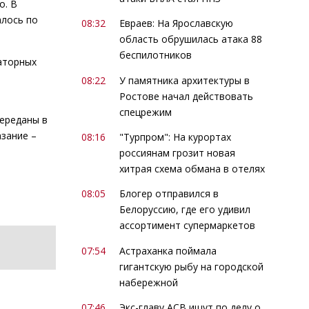
о. В
алось по
08:32
Евраев: На Ярославскую
область обрушилась атака 88
беспилотников
аторных
08:22
У памятника архитектуры в
Ростове начал действовать
спецрежим
переданы в
зание –
08:16
"Турпром": На курортах
россиянам грозит новая
хитрая схема обмана в отелях
08:05
Блогер отправился в
Белоруссию, где его удивил
ассортимент супермаркетов
07:54
Астраханка поймала
гигантскую рыбу на городской
набережной
07:46
Экс-главу АСВ ищут по делу о