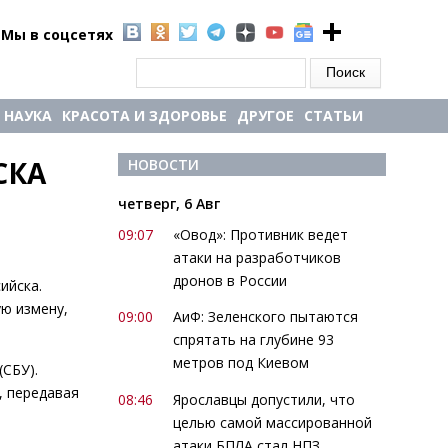
Мы в соцсетях
Форма поиска
Поиск
НАУКА
КРАСОТА И ЗДОРОВЬЕ
ДРУГОЕ
СТАТЬИ
КА 
НОВОСТИ
четверг, 6 Авг
09:07
«Овод»: Противник ведет
атаки на разработчиков
дронов в России
ийска.
ю измену,
09:00
АиФ: Зеленского пытаются
спрятать на глубине 93
метров под Киевом
(СБУ).
, передавая
08:46
Ярославцы допустили, что
целью самой массированной
атаки БПЛА стал НПЗ