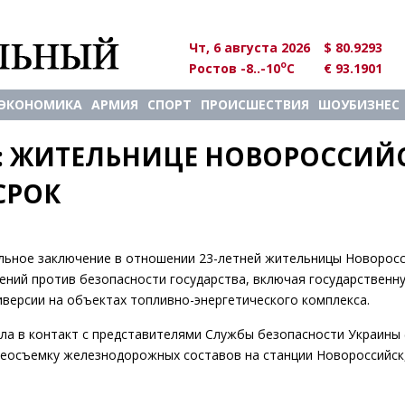
Чт, 6 августа 2026
$ 80.9293
o
Ростов -8..-10
C
€ 93.1901
ЭКОНОМИКА
АРМИЯ
СПОРТ
ПРОИСШЕСТВИЯ
ШОУБИЗНЕС
: ЖИТЕЛЬНИЦЕ НОВОРОССИЙС
СРОК
льное заключение в отношении 23-летней жительницы Новоросс
ений против безопасности государства, включая государственну
иверсии на объектах топливно-энергетического комплекса.
ила в контакт с представителями Службы безопасности Украины 
идеосъемку железнодорожных составов на станции Новороссийск