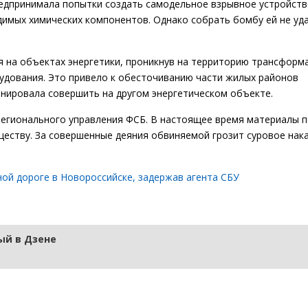
редпринимала попытки создать самодельное взрывное устройств
димых химических компонентов. Однако собрать бомбу ей не уд
 на объектах энергетики, проникнув на территорию трансформ
удования. Это привело к обесточиванию части жилых районов
анировала совершить на другом энергетическом объекте.
регионального управления ФСБ. В настоящее время материалы 
еству. За совершенные деяния обвиняемой грозит суровое нака
ой дороге в Новороссийске, задержав агента СБУ
й в Дзене