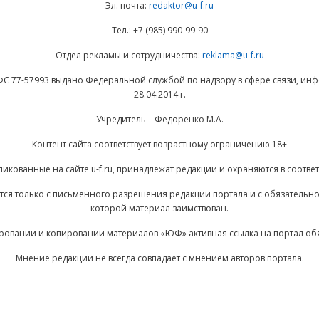
Эл. почта:
redaktor@u-f.ru
Тел.: +7 (985) 990-99-90
Отдел рекламы и сотрудничества:
reklama@u-f.ru
ФС 77-57993 выдано Федеральной службой по надзору в сфере связи, и
28.04.2014 г.
Учредитель – Федоренко М.А.
Контент сайта соответствует возрастному ограничению 18+
ликованные на сайте u-f.ru, принадлежат редакции и охраняются в соответ
ается только с письменного разрешения редакции портала и с обязательн
которой материал заимствован.
ровании и копировании материалов «ЮФ» активная ссылка на портал об
Мнение редакции не всегда совпадает с мнением авторов портала.