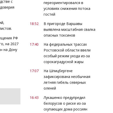
дстве с
переориентировался в
 доверия
условиях снижения потока
гостей
ий,
18:52
В пригороде Варшавы
листов.
выявлена масштабная свалка
опасных токсинов
вещения РФ
о, на 2027
17:40
На федеральных трассах
» на Дону
Ростовской области ввели
особый режим ухода из-за
сорокаградусной жары
17:07
На Шпицбергене
зафиксирована необычная
летняя гибель северных
оленей
16:43
Лукашенко предупредил
белорусов о риске из-за
скупающих дома россиян