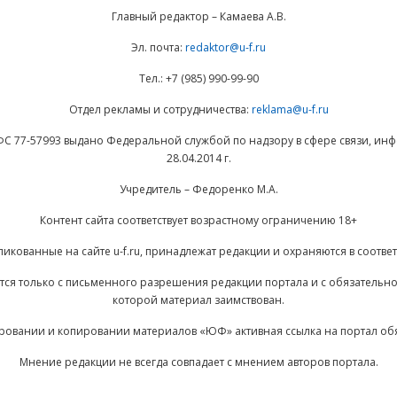
Главный редактор – Камаева А.В.
Эл. почта:
redaktor@u-f.ru
Тел.: +7 (985) 990-99-90
Отдел рекламы и сотрудничества:
reklama@u-f.ru
ФС 77-57993 выдано Федеральной службой по надзору в сфере связи, и
28.04.2014 г.
Учредитель – Федоренко М.А.
Контент сайта соответствует возрастному ограничению 18+
ликованные на сайте u-f.ru, принадлежат редакции и охраняются в соответ
ается только с письменного разрешения редакции портала и с обязательн
которой материал заимствован.
ровании и копировании материалов «ЮФ» активная ссылка на портал об
Мнение редакции не всегда совпадает с мнением авторов портала.