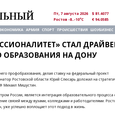
Пт, 7 августа 2026
$ 81.4077
o
Ростов -8..-10
C
€ 94.0585
ЭКОНОМИКА
АРМИЯ
СПОРТ
ПРОИСШЕСТВИЯ
ШОУБИЗНЕС
ССИОНАЛИТЕТ» СТАЛ ДРАЙВЕ
 ОБРАЗОВАНИЯ НА ДОНУ
него профобразования, делая ставку на федеральный проект
рнатор Ростовской области Юрий Слюсарь доложил на стратеги
РФ Михаил Мишустин.
ром России, является интеграция образовательного процесса 
ение связей между вузами, колледжами и работодателями. Рост
, уже успешно воплощает этот подход в жизнь.