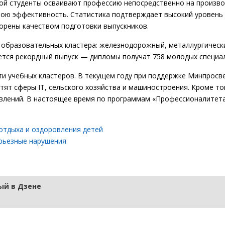
ой студенты осваивают профессию непосредственно на произво
вою эффективность. Статистика подтверждает высокий уровень
ворены качеством подготовки выпускников.
 образовательных кластера: железнодорожный, металлургическ
ется рекордный выпуск — дипломы получат 758 молодых специа
ети учебных кластеров. В текущем году при поддержке Минпрос
тят сферы IT, сельского хозяйства и машиностроения. Кроме тог
авлений. В настоящее время по программам «Профессионалитета
 отдыха и оздоровления детей
ерьезные нарушения
й в Дзене