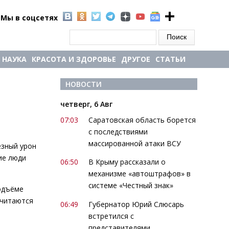
Мы в соцсетях
Форма поиска
Поиск
НАУКА
КРАСОТА И ЗДОРОВЬЕ
ДРУГОЕ
СТАТЬИ
 
НОВОСТИ
четверг, 6 Авг
07:03
Саратовская область борется
с последствиями
массированной атаки ВСУ
ёзный урон
ие люди
06:50
В Крыму рассказали о
механизме «автоштрафов» в
системе «Честный знак»
подъёме
считаются
06:49
Губернатор Юрий Слюсарь
встретился с
представителями