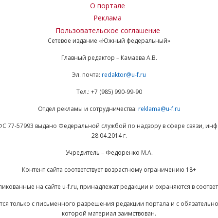
О портале
Реклама
Пользовательское соглашение
Сетевое издание «Южный федеральный»
Главный редактор – Камаева А.В.
Эл. почта:
redaktor@u-f.ru
Тел.: +7 (985) 990-99-90
Отдел рекламы и сотрудничества:
reklama@u-f.ru
ФС 77-57993 выдано Федеральной службой по надзору в сфере связи, и
28.04.2014 г.
Учредитель – Федоренко М.А.
Контент сайта соответствует возрастному ограничению 18+
ликованные на сайте u-f.ru, принадлежат редакции и охраняются в соответ
ается только с письменного разрешения редакции портала и с обязательн
которой материал заимствован.