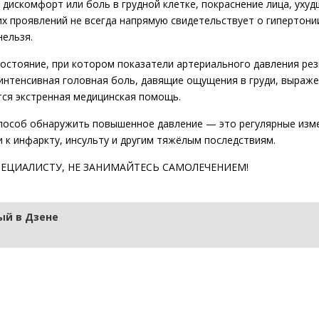
дискомфорт или боль в грудной клетке, покраснение лица, уху
их проявлений не всегда напрямую свидетельствует о гипертони
ельзя.
состояние, при котором показатели артериального давления рез
 интенсивная головная боль, давящие ощущения в груди, выраж
ется экстренная медицинская помощь.
пособ обнаружить повышенное давление — это регулярные изме
 к инфаркту, инсульту и другим тяжёлым последствиям.
ЕЦИАЛИСТУ, НЕ ЗАНИМАЙТЕСЬ САМОЛЕЧЕНИЕМ!
й в Дзене