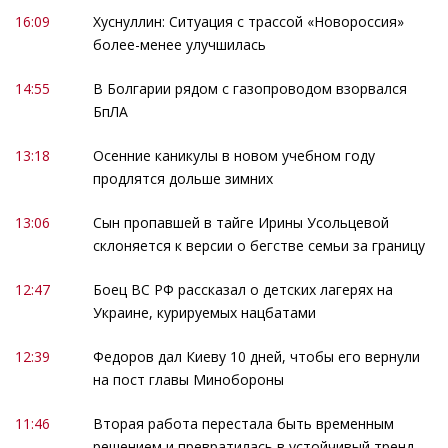
16:09
Хуснуллин: Ситуация с трассой «Новороссия»
более-менее улучшилась
14:55
В Болгарии рядом с газопроводом взорвался
БпЛА
13:18
Осенние каникулы в новом учебном году
продлятся дольше зимних
13:06
Сын пропавшей в тайге Ирины Усольцевой
склоняется к версии о бегстве семьи за границу
12:47
Боец ВС РФ рассказал о детских лагерях на
Украине, курируемых нацбатами
12:39
Федоров дал Киеву 10 дней, чтобы его вернули
на пост главы Минобороны
11:46
Вторая работа перестала быть временным
решением и превратилась в устойчивый тренд