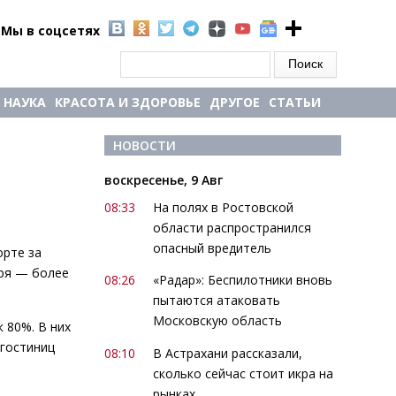
Мы в соцсетях
Форма поиска
Поиск
НАУКА
КРАСОТА И ЗДОРОВЬЕ
ДРУГОЕ
СТАТЬИ
НОВОСТИ
воскресенье, 9 Авг
08:33
На полях в Ростовской
области распространился
опасный вредитель
орте за
аря — более
08:26
«Радар»: Беспилотники вновь
пытаются атаковать
Московскую область
 80%. В них
 гостиниц
08:10
В Астрахани рассказали,
сколько сейчас стоит икра на
рынках