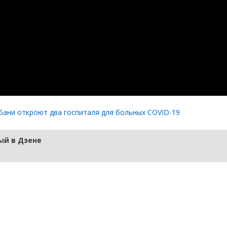
убани откроют два госпиталя для больных COVID-19
й в Дзене