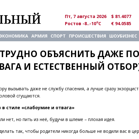
Пт, 7 августа 2026
$ 81.4077
o
Ростов -8..-10
C
€ 94.0585
ЭКОНОМИКА
АРМИЯ
СПОРТ
ПРОИСШЕСТВИЯ
ШОУБИЗНЕС
 ТРУДНО ОБЪЯСНИТЬ ДАЖЕ ПО
ВАГА И ЕСТЕСТВЕННЫЙ ОТБОР
ру вызывать даже не службу спасения, а лучше сразу экзорцист
головой сгущаются.
в в стиле «слабоумие и отвага»
и нет, но пить из неё, будучи в шлеме – плохая идея.
делать так, чтобы родители никогда больше не водили вас в цер