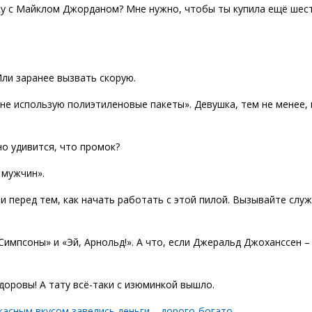
у с Майклом Джорданом? Мне нужно, чтобы ты купила ещё шест
Или заранее вызвать скорую.
не использую полиэтиленовые пакеты». Девушка, тем не менее, 
но удивится, что промок?
 мужчин».
и перед тем, как начать работать с этой пилой. Вызывайте слу
Симпсоны» и «Эй, Арнольд!». А что, если Джеральд Джоханссен –
доровы! А тату всё-таки с изюминкой вышло.
жасным вкусом завелись деньги – дорого-богато