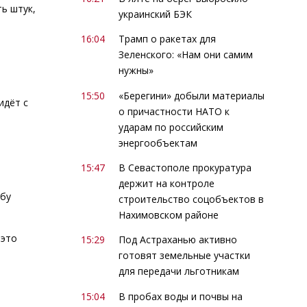
ь штук,
украинский БЭК
16:04
Трамп о ракетах для
Зеленского: «Нам они самим
нужны»
15:50
«Берегини» добыли материалы
идёт с
о причастности НАТО к
ударам по российским
энергообъектам
15:47
В Севастополе прокуратура
держит на контроле
жбу
строительство соцобъектов в
Нахимовском районе
 это
15:29
Под Астраханью активно
готовят земельные участки
для передачи льготникам
15:04
В пробах воды и почвы на