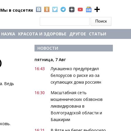
Мы в соцсетях
Форма поиска
Поиск
НАУКА
КРАСОТА И ЗДОРОВЬЕ
ДРУГОЕ
СТАТЬИ
 
НОВОСТИ
пятница, 7 Авг
)
16:43
Лукашенко предупредил
белорусов о риске из-за
скупающих дома россиян
а. Ведь
16:30
Масштабная сеть
мошеннических обзвонов
ликвидирована в
Волгоградской области и
Башкирии
ковь.
16:21
В Ялте на берег выбросило