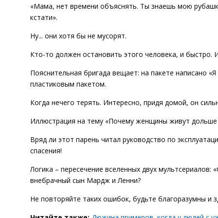
«Мама, нет времени объяснять. Ты знаешь мою рубашк
кстати».
Ну... они хотя бы не мусорят.
Кто-то должен остановить этого человека, и быстро. 
Пояснительная бригада вещает: на пакете написано «Я 
пластиковым пакетом.
Когда нечего терять. Интересно, придя домой, он силь
Иллюстрация на тему «Почему женщины живут дольше
Вряд ли этот парень читал руководство по эксплуатаци
спасения!
Логика – пересечение вселенных двух мультсериалов: «
внебрачный сын Мардж и Ленни?
Не повторяйте таких ошибок, будьте благоразумны и з
Читайте также:
Дюжина примеров, когда у людей с у