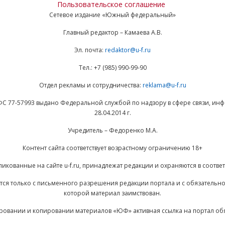
Пользовательское соглашение
Сетевое издание «Южный федеральный»
Главный редактор – Камаева А.В.
Эл. почта:
redaktor@u-f.ru
Тел.: +7 (985) 990-99-90
Отдел рекламы и сотрудничества:
reklama@u-f.ru
ФС 77-57993 выдано Федеральной службой по надзору в сфере связи, и
28.04.2014 г.
Учредитель – Федоренко М.А.
Контент сайта соответствует возрастному ограничению 18+
ликованные на сайте u-f.ru, принадлежат редакции и охраняются в соответ
ается только с письменного разрешения редакции портала и с обязательн
которой материал заимствован.
ровании и копировании материалов «ЮФ» активная ссылка на портал об