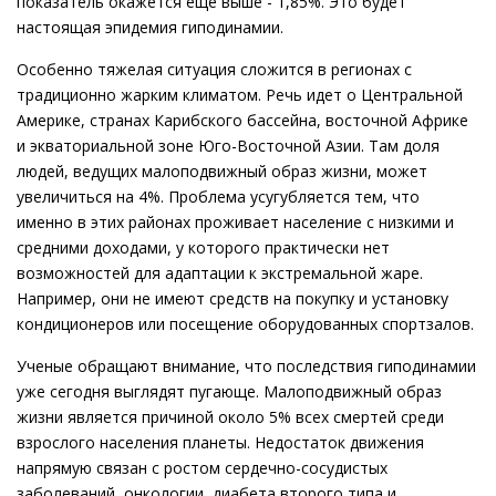
показатель окажется еще выше - 1,85%. Это будет
настоящая эпидемия гиподинамии.
Особенно тяжелая ситуация сложится в регионах с
традиционно жарким климатом. Речь идет о Центральной
Америке, странах Карибского бассейна, восточной Африке
и экваториальной зоне Юго-Восточной Азии. Там доля
людей, ведущих малоподвижный образ жизни, может
увеличиться на 4%. Проблема усугубляется тем, что
именно в этих районах проживает население с низкими и
средними доходами, у которого практически нет
возможностей для адаптации к экстремальной жаре.
Например, они не имеют средств на покупку и установку
кондиционеров или посещение оборудованных спортзалов.
Ученые обращают внимание, что последствия гиподинамии
уже сегодня выглядят пугающе. Малоподвижный образ
жизни является причиной около 5% всех смертей среди
взрослого населения планеты. Недостаток движения
напрямую связан с ростом сердечно-сосудистых
заболеваний, онкологии, диабета второго типа и