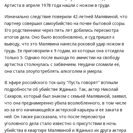
Артиста в апреле 1978 года нашли с ножом в груди.
Изначально следствие поверили 42-летней Малявиной, что
партнер совершил самоубийство на почве бытовой ссоры.
Его родственники через пять лет добились пересмотра
итогов дела. Оно было возобновлено, и суд пришел к
выводу, что это Малявина нанесла роковой удар ножом в
грудь. Ее приговорили к 9 годам, из которых она отсидела
только 5. Однако после выхода по амнистии на свободу
артистка столкнулась с забвением. Неудачи сломили ее,
она стала злоупотреблять алкоголем и умерла.
В эфире российского ток-шоу "Пусть говорят" всплыли
подробности об убийстве Жданько. Так, актер Николай
Сахаров, который был знаком с семьей Малявиной, заявил,
что она преднамеренно убила возлюбленного, в том числе
из-за его начинающейся актерской карьеры и ее заката в
ней. Он также рассказала, что после пересмотра
уголовного дела стало известно о присутствии в ночь
убийства в квартире Малявиной и Жданько их друга актера