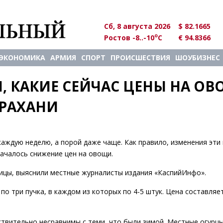
Сб, 8 августа 2026
$ 82.1665
o
Ростов -8..-10
C
€ 94.8366
ЭКОНОМИКА
АРМИЯ
СПОРТ
ПРОИСШЕСТВИЯ
ШОУБИЗНЕС
 КАКИЕ СЕЙЧАС ЦЕНЫ НА ОВ
ТРАХАНИ
аждую неделю, а порой даже чаще. Как правило, изменения эти 
началось снижение цен на овощи.
лицы, выяснили местные журналисты издания «КаспийИнфо».
по три пучка, в каждом из которых по 4-5 штук. Цена составляе
йствительно несравнимы с теми, что были зимой. Местные огурцы