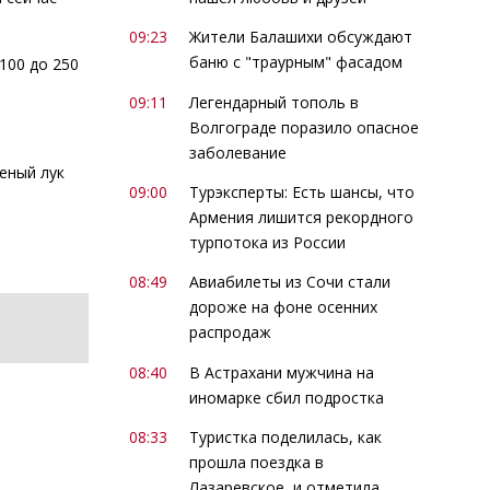
09:23
Жители Балашихи обсуждают
баню с "траурным" фасадом
100 до 250
09:11
Легендарный тополь в
Волгограде поразило опасное
заболевание
леный лук
09:00
Турэксперты: Есть шансы, что
Армения лишится рекордного
турпотока из России
08:49
Авиабилеты из Сочи стали
дороже на фоне осенних
распродаж
08:40
В Астрахани мужчина на
иномарке сбил подростка
08:33
Туристка поделилась, как
прошла поездка в
Лазаревское, и отметила