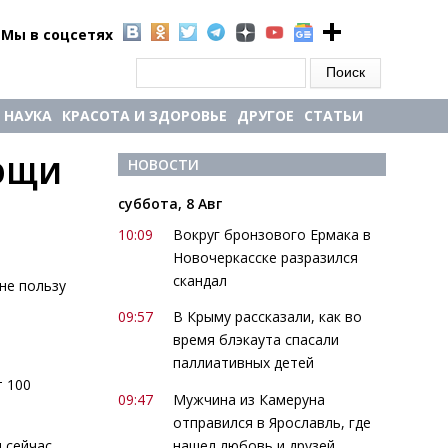
Мы в соцсетях
Форма поиска
Поиск
НАУКА
КРАСОТА И ЗДОРОВЬЕ
ДРУГОЕ
СТАТЬИ
ОЩИ 
НОВОСТИ
суббота, 8 Авг
10:09
Вокруг бронзового Ермака в
Новочеркасске разразился
скандал
не пользу
09:57
В Крыму рассказали, как во
время блэкаута спасали
паллиативных детей
т 100
09:47
Мужчина из Камеруна
отправился в Ярославль, где
нашел любовь и друзей
 сейчас