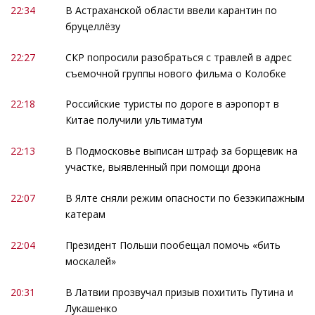
22:34
В Астраханской области ввели карантин по
бруцеллёзу
22:27
СКР попросили разобраться с травлей в адрес
съемочной группы нового фильма о Колобке
22:18
Российские туристы по дороге в аэропорт в
Китае получили ультиматум
22:13
В Подмосковье выписан штраф за борщевик на
участке, выявленный при помощи дрона
22:07
В Ялте сняли режим опасности по безэкипажным
катерам
22:04
Президент Польши пообещал помочь «бить
москалей»
20:31
В Латвии прозвучал призыв похитить Путина и
Лукашенко