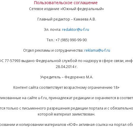
Пользовательское соглашение
Сетевое издание «Южный федеральный»
Главный редактор – Камаева А.В.
Эл. почта:
redaktor@u-f.ru
Тел.: +7 (985) 990-99-90
Отдел рекламы и сотрудничества:
reklama@u-f.ru
ФС 77-57993 выдано Федеральной службой по надзору в сфере связи, и
28.04.2014 г.
Учредитель – Федоренко М.А.
Контент сайта соответствует возрастному ограничению 18+
ликованные на сайте u-f.ru, принадлежат редакции и охраняются в соответ
ается только с письменного разрешения редакции портала и с обязательн
которой материал заимствован.
ровании и копировании материалов «ЮФ» активная ссылка на портал об