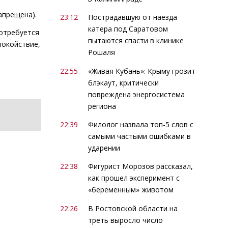
апрещена).
23:12
Пострадавшую от наезда
катера под Саратовом
потребуется
пытаются спасти в клинике
покойствие,
Рошаля
22:55
«Живая Кубань»: Крыму грозит
блэкаут, критически
повреждена энергосистема
региона
22:39
Филолог назвала топ-5 слов с
самыми частыми ошибками в
ударении
22:38
Фигурист Морозов рассказал,
как прошел эксперимент с
«беременным» животом
22:26
В Ростовской области на
треть выросло число