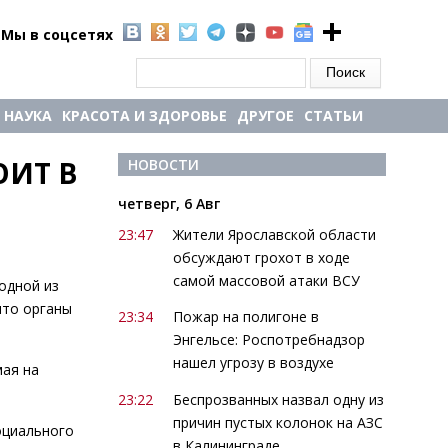
Мы в соцсетях
Форма поиска
Поиск
НАУКА
КРАСОТА И ЗДОРОВЬЕ
ДРУГОЕ
СТАТЬИ
ИТ В 
НОВОСТИ
четверг, 6 Авг
23:47
Жители Ярославской области
обсуждают грохот в ходе
самой массовой атаки ВСУ
одной из
что органы
23:34
Пожар на полигоне в
Энгельсе: Роспотребнадзор
нашел угрозу в воздухе
мая на
23:22
Беспрозванных назвал одну из
причин пустых колонок на АЗС
оциального
в Калининграде