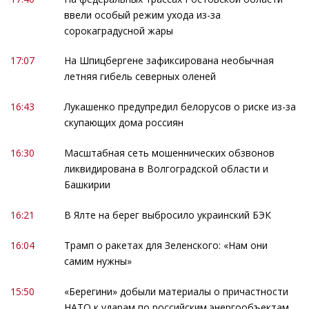
ввели особый режим ухода из-за
сорокаградусной жары
17:07
На Шпицбергене зафиксирована необычная
летняя гибель северных оленей
16:43
Лукашенко предупредил белорусов о риске из-за
скупающих дома россиян
16:30
Масштабная сеть мошеннических обзвонов
ликвидирована в Волгоградской области и
Башкирии
16:21
В Ялте на берег выбросило украинский БЭК
16:04
Трамп о ракетах для Зеленского: «Нам они
самим нужны»
15:50
«Берегини» добыли материалы о причастности
НАТО к ударам по российским энергообъектам