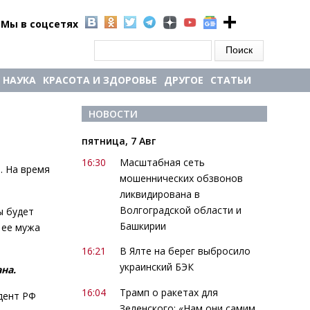
Мы в соцсетях
Форма поиска
Поиск
НАУКА
КРАСОТА И ЗДОРОВЬЕ
ДРУГОЕ
СТАТЬИ
НОВОСТИ
пятница, 7 Авг
16:30
Масштабная сеть
. На время
мошеннических обзвонов
ликвидирована в
Волгоградской области и
ы будет
Башкирии
 ее мужа
16:21
В Ялте на берег выбросило
украинский БЭК
на.
16:04
Трамп о ракетах для
идент РФ
Зеленского: «Нам они самим