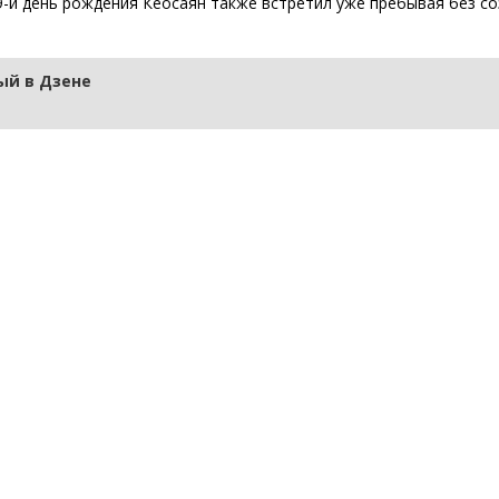
9-й день рождения Кеосаян также встретил уже пребывая без со
й в Дзене