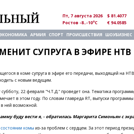
Пт, 7 августа 2026
$ 81.4077
o
Ростов -8..-10
C
€ 94.0585
ЭКОНОМИКА
АРМИЯ
СПОРТ
ПРОИСШЕСТВИЯ
ШОУБИЗНЕС
ЕНИТ СУПРУГА В ЭФИРЕ НТВ
егося в коме супруга в эфире его передачи, выходящей на НТВ
ыходить с новым ведущим.
 субботу, 22 февраля "Ч.Т.Д." проведет она. Тематика программ
ечает в этом году. По словам главреда RT, выпуски программы
 в ней возможной.
мму буду вести я, - обратилась Маргарита Симоньян с экра
 состоянии комы
из-за проблем с сердцем. За этот период през