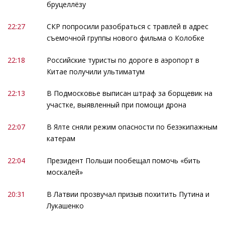
бруцеллёзу
22:27
СКР попросили разобраться с травлей в адрес
съемочной группы нового фильма о Колобке
22:18
Российские туристы по дороге в аэропорт в
Китае получили ультиматум
22:13
В Подмосковье выписан штраф за борщевик на
участке, выявленный при помощи дрона
22:07
В Ялте сняли режим опасности по безэкипажным
катерам
22:04
Президент Польши пообещал помочь «бить
москалей»
20:31
В Латвии прозвучал призыв похитить Путина и
Лукашенко