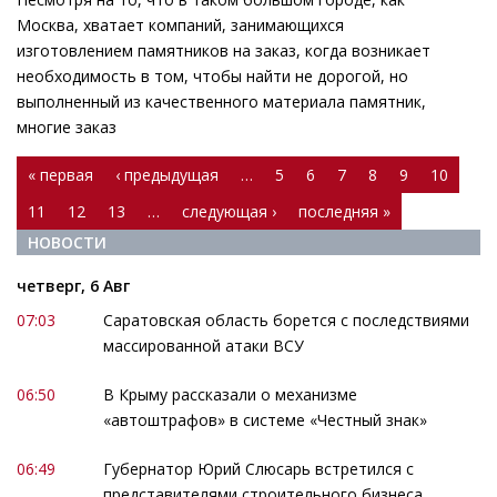
Москва, хватает компаний, занимающихся
изготовлением памятников на заказ, когда возникает
необходимость в том, чтобы найти не дорогой, но
выполненный из качественного материала памятник,
многие заказ
Страницы
« первая
‹ предыдущая
…
5
6
7
8
9
10
11
12
13
…
следующая ›
последняя »
НОВОСТИ
четверг, 6 Авг
07:03
Саратовская область борется с последствиями
массированной атаки ВСУ
06:50
В Крыму рассказали о механизме
«автоштрафов» в системе «Честный знак»
06:49
Губернатор Юрий Слюсарь встретился с
представителями строительного бизнеса