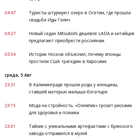
04:47
Туристы штурмуют озеро в Осетии, где прошла
свадьба Иды Галич
04:27
Новый седан Mitsubishi дешевле LADA и китайцев
предлагают приобрести россиянам
03:54
Историк Носков объяснил, почему японцы
простили США трагедию в Хиросиме
среда, 5 Авг
23:31
В Калининграде прошли роды у женщины,
ставшей матерью малыша-богатыря
23:15
Мода на стройность: «Оземпик» грозит рисками
для здоровья и психики
23:01
Тайник с уникальными артефактами с брянского
завода отправился в музей