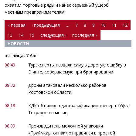
охватил торговые ряды и нанес серьезный ущерб
местным предпринимателям.
Страницы
« первая
‹ предыдущая
…
7
8
9
10
11
12
13
14
15
следующая ›
последняя »
НОВОСТИ
пятница, 7 Авг
08:49
Турэксперты назвали самую дорогую ошибку в
Египте, совершаемую при бронировании
08:32
Дроны атаковали несколько районов
Ростовской области
08:18
КДК объявил о дисквалификации тренера «Уфы»
Тетрадзе на месяц
08:09
Производитель молочной упаковки
«Праймкартонпак» отправился в простой