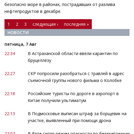
безопасно море в районах, пострадавших от разлива
нефтепродуктов в декабре.
Страницы
1
2
3
следующая ›
последняя »
НОВОСТИ
пятница, 7 Авг
22:34
В Астраханской области ввели карантин по
бруцеллёзу
22:27
СКР попросили разобраться с травлей в адрес
съемочной группы нового фильма о Колобке
22:18
Российские туристы по дороге в аэропорт в
Китае получили ультиматум
22:13
В Подмосковье выписан штраф за борщевик на
участке, выявленный при помощи дрона
22:07
В Ялте сняли режим опасности по безэкипажным