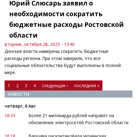
Юрий Слюсарь заявил о
необходимости сократить
бюджетные расходы Ростовской
области
вторник, октября 28, 2025 - 13:40
Донские власти намерены сократить бюджетные
расходы региона. При этом заверили, что все
социальные обязательства будут выполнены в полной
мере.
Страницы
1
2
3
4
следующая ›
последняя »
НОВОСТИ
четверг, 6 Авг
16:33
Более 21 миллиарда рублей направят на
обновление электросетей Ростовской области
16:18
Варшава раскритиковала украинских