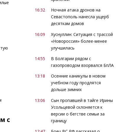
жилые
16:32
Ночная атака дронов на
Севастополь нанесла ущерб
десяткам домов
16:09
Хуснуллин: Ситуация с трассой
«Новороссия» более-менее
улучшилась
стую
14:55
В Болгарии рядом с
газопроводом взорвался БпЛА
13:18
Осенние каникулы в новом
учебном году продлятся
дольше зимних
м
13:06
Сын пропавшей в тайге Ирины
Усольцевой склоняется к
версии о бегстве семьи за
м с
границу
12:47
Боец ВС РФ рассказал о