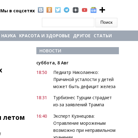
Мы в соцсетях
Форма поиска
Поиск
НАУКА
КРАСОТА И ЗДОРОВЬЕ
ДРУГОЕ
СТАТЬИ
НОВОСТИ
суббота, 8 Авг
х
18:50
Педиатр Николаенко:
Причиной усталости у детей
может быть дефицит железа
18:31
Турбизнес Турции страдает
из-за заявлений Трампа
16:40
Эксперт Кузнецова:
м летом
Отравление мороженым
возможно при неправильном
т
хранении