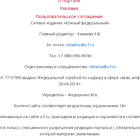
О портале
Реклама
Пользовательское соглашение
Сетевое издание «Южный федеральный»
Главный редактор – Камаева А.В.
Эл. почта:
redaktor@u-f.ru
Тел.: +7 (985) 990-99-90
Отдел рекламы и сотрудничества:
reklama@u-f.ru
ФС 77-57993 выдано Федеральной службой по надзору в сфере связи, и
28.04.2014 г.
Учредитель – Федоренко М.А.
Контент сайта соответствует возрастному ограничению 18+
ликованные на сайте u-f.ru, принадлежат редакции и охраняются в соответ
ается только с письменного разрешения редакции портала и с обязательн
которой материал заимствован.