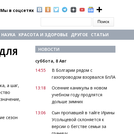
Мы в соцсетях
Форма поиска
Поиск
НАУКА
КРАСОТА И ЗДОРОВЬЕ
ДРУГОЕ
СТАТЬИ
ДЛЯ 
НОВОСТИ
суббота, 8 Авг
14:55
В Болгарии рядом с
газопроводом взорвался БпЛА
а, а шаг,
13:18
Осенние каникулы в новом
ество
учебном году продлятся
значение,
дольше зимних
13:06
Сын пропавшей в тайге Ирины
ие сезон
Усольцевой склоняется к
версии о бегстве семьи за
границу