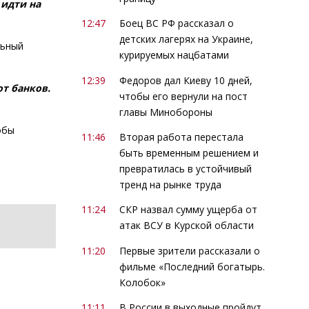
 идти на
12:47
Боец ВС РФ рассказал о
детских лагерях на Украине,
льный
курируемых нацбатами
12:39
Федоров дал Киеву 10 дней,
т банков.
чтобы его вернули на пост
главы Минобороны
обы
11:46
Вторая работа перестала
быть временным решением и
превратилась в устойчивый
тренд на рынке труда
11:24
СКР назвал сумму ущерба от
атак ВСУ в Курской области
11:20
Первые зрители рассказали о
фильме «Последний богатырь.
Колобок»
11:11
В России в выходные пройдут