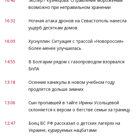
16:40
Эксперт Кузнецова: Отравление мороженым
возможно при неправильном хранении
16:32
Ночная атака дронов на Севастополь нанесла
ущерб десяткам домов
16:09
Хуснуллин: Ситуация с трассой «Новороссия»
более-менее улучшилась
14:55
В Болгарии рядом с газопроводом взорвался
БпЛА
13:18
Осенние каникулы в новом учебном году
продлятся дольше зимних
13:06
Сын пропавшей в тайге Ирины Усольцевой
склоняется к версии о бегстве семьи за границу
12:47
Боец ВС РФ рассказал о детских лагерях на
Украине, курируемых нацбатами