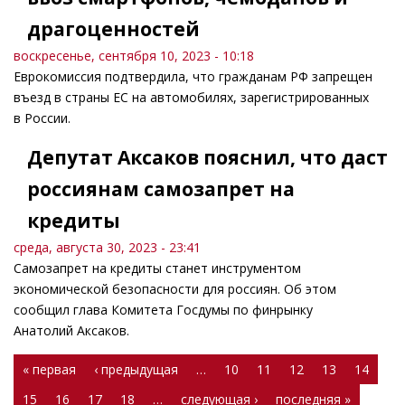
драгоценностей
воскресенье, сентября 10, 2023 - 10:18
Еврокомиссия подтвердила, что гражданам РФ запрещен
въезд в страны ЕС на автомобилях, зарегистрированных
в России.
Депутат Аксаков пояснил, что даст
россиянам самозапрет на
кредиты
среда, августа 30, 2023 - 23:41
Самозапрет на кредиты станет инструментом
экономической безопасности для россиян. Об этом
сообщил глава Комитета Госдумы по финрынку
Анатолий Аксаков.
Страницы
« первая
‹ предыдущая
…
10
11
12
13
14
15
16
17
18
…
следующая ›
последняя »