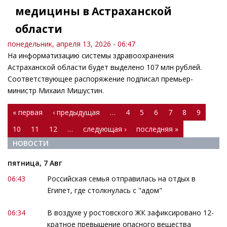
медицины в Астраханской
области
понедельник, апреля 13, 2026 - 06:47
На информатизацию системы здравоохранения
Астраханской области будет выделено 107 млн рублей.
Соответствующее распоряжение подписал премьер-
министр Михаил Мишустин.
Страницы
« первая
‹ предыдущая
…
4
5
6
7
8
9
10
11
12
…
следующая ›
последняя »
НОВОСТИ
пятница, 7 Авг
06:43
Российская семья отправилась на отдых в
Египет, где столкнулась с "адом"
06:34
В воздухе у ростовского ЖК зафиксировано 12-
кратное превышение опасного вещества