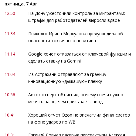
пятница, 7 Авг
12:50
На Дону ужесточили контроль за мигрантами:
штрафы для работодателей выросли вдвое
11:34
Психолог Ирина Меркулова предупредила об
опасности токсичного позитива
11:14
Google хочет отказаться от ключевой функции и
сделать ставку на Gemini
11:04
Из Астрахани отправляют за границу
инновационную «дышащую» пленку
10:56
Автокэксперт объяснил, почему свечи нужно
менять чаще, чем призывает завод
10:41
Хороший отчет Ozon не впечатлил финансистов
на фоне ударов по WB
10:31
Евгений Ловчев раскрыл перспективы Алексея