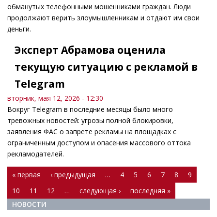
обманутых телефонными мошенниками граждан. Люди
продолжают верить злоумышленникам и отдают им свои
деньги.
Эксперт Абрамова оценила
текущую ситуацию с рекламой в
Telegram
вторник, мая 12, 2026 - 12:30
Вокруг Telegram в последние месяцы было много
тревожных новостей: угрозы полной блокировки,
заявления ФАС о запрете рекламы на площадках с
ограниченным доступом и опасения массового оттока
рекламодателей.
Страницы
« первая
‹ предыдущая
…
4
5
6
7
8
9
10
11
12
…
следующая ›
последняя »
НОВОСТИ