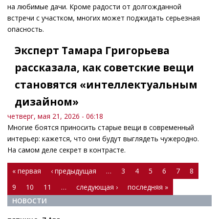
на любимые дачи. Кроме радости от долгожданной
встречи с участком, многих может поджидать серьезная
опасность.
Эксперт Тамара Григорьева
рассказала, как советские вещи
становятся «интеллектуальным
дизайном»
четверг, мая 21, 2026 - 06:18
Многие боятся приносить старые вещи в современный
интерьер: кажется, что они будут выглядеть чужеродно.
На самом деле секрет в контрасте.
Страницы
« первая
‹ предыдущая
…
3
4
5
6
7
8
9
10
11
…
следующая ›
последняя »
НОВОСТИ